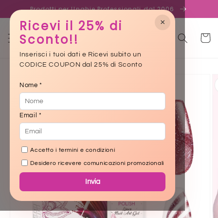
Skip to
Prodotti per Unghie Professionali dal 2006
content
×
Ricevi il 25% di
Sconto!!
Cart
Inserisci i tuoi dati e Ricevi subito un
CODICE COUPON dal 25% di Sconto
Skip to
product
Nome *
information
Email *
Accetto i termini e condizioni
Desidero ricevere comunicazioni promozionali
Invia