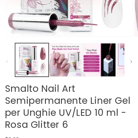
Open
O
media
m
1
2
in
in
modal
m
Smalto Nail Art
Semipermanente Liner Gel
per Unghie UV/LED 10 ml -
Rosa Glitter 6