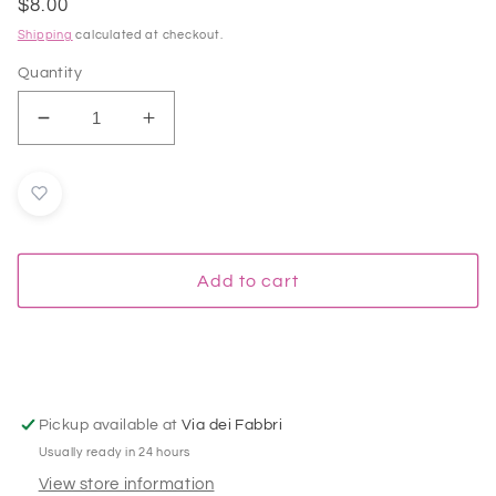
Regular
$8.00
price
Shipping
calculated at checkout.
Quantity
Decrease
Increase
quantity
quantity
for
for
Smalto
Smalto
Nail
Nail
Art
Art
Semipermanente
Semipermanente
Add to cart
Liner
Liner
Gel
Gel
per
per
Unghie
Unghie
UV/LED
UV/LED
10
10
Pickup available at
Via dei Fabbri
ml
ml
Usually ready in 24 hours
-
-
View store information
Rosa
Rosa