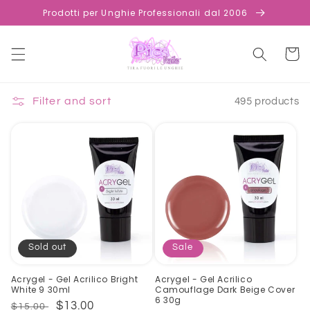
Skip to
Prodotti per Unghie Professionali dal 2006
content
Cart
Filter and sort
495 products
Sold out
Sale
Acrygel - Gel Acrilico Bright
Acrygel - Gel Acrilico
White 9 30ml
Camouflage Dark Beige Cover
6 30g
Regular
Sale
$13.00
$15.00