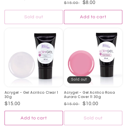
Regular
Sale
$8.00
$15.00
price
price
price
price
Sold out
Add to cart
Sold out
Acrygel - Gel Acrilico Clear 1
Acrygel - Gel Acrilico Rosa
30g
Aurora Cover 11 30g
Regular
$15.00
Regular
Sale
$10.00
$15.00
price
price
price
Add to cart
Sold out