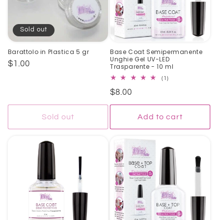
Sold out
Barattolo in Plastica 5 gr
Base Coat Semipermanente
Unghie Gel UV-LED
Regular
$1.00
Trasparente - 10 ml
price
1
(1)
total
Regular
$8.00
reviews
price
Sold out
Add to cart