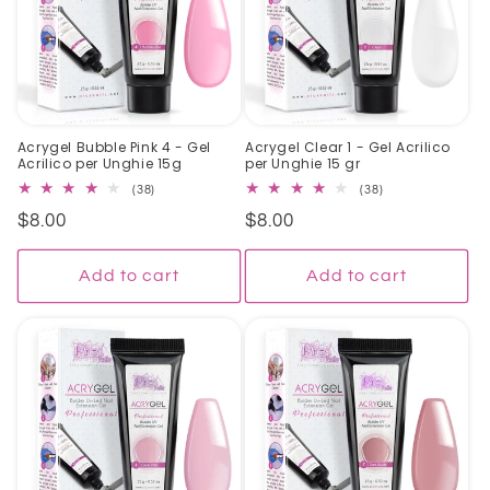
Acrygel Bubble Pink 4 - Gel
Acrygel Clear 1 - Gel Acrilico
Acrilico per Unghie 15g
per Unghie 15 gr
38
38
(38)
(38)
total
total
Regular
$8.00
Regular
$8.00
reviews
reviews
price
price
Add to cart
Add to cart