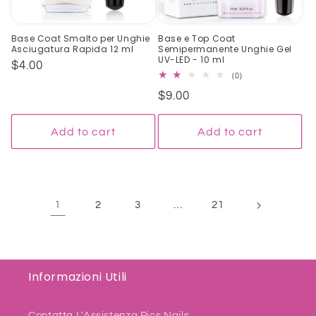
Base Coat Smalto per Unghie
Base e Top Coat
Asciugatura Rapida 12 ml
Semipermanente Unghie Gel
UV-LED - 10 ml
Regular
$4.00
0
(0)
price
total
Regular
$9.00
reviews
price
Add to cart
Add to cart
1
…
2
3
21
Informazioni Utili
Contatta L'Assistenza Pics Nails