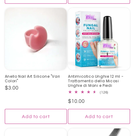
Anello Nail Art Silicone "Vari
Antimicotico Unghie 12 ml -
Colori"
Trattamento della Micosi
Unghie di Mani e Piedi
Regular
$3.00
126
(126)
price
total
Regular
$10.00
reviews
price
Add to cart
Add to cart