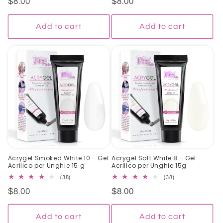
Regular
$8.00
Regular
$8.00
reviews
reviews
price
price
Add to cart
Add to cart
Acrygel Smoked White 10 - Gel
Acrygel Soft White 8 - Gel
Acrilico per Unghie 15 g
Acrilico per Unghie 15g
38
38
(38)
(38)
total
total
Regular
$8.00
Regular
$8.00
reviews
reviews
price
price
Add to cart
Add to cart