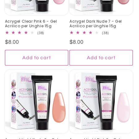
Acrygel Clear Pink 6 - Gel
Acrygel Dark Nude 7 - Gel
Acrilico per Unghie 15g
Acrilico per Unghie 15g
38
38
(38)
(38)
total
total
Regular
$8.00
Regular
$8.00
reviews
reviews
price
price
Add to cart
Add to cart