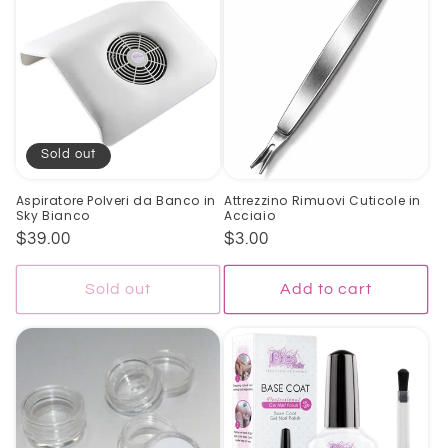
Sold out
Aspiratore Polveri da Banco in
Attrezzino Rimuovi Cuticole in
Sky Bianco
Acciaio
Regular
$39.00
Regular
$3.00
price
price
Sold out
Add to cart