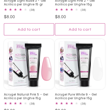
Acrygel Light Nude 3 - Gel
Acrygel Light Pink 2 - Gel
Acrilico per Unghie 15 gr
Acrilico per Unghie 15g
38
38
(38)
(38)
total
total
Regular
$8.00
Regular
$8.00
reviews
reviews
price
price
Add to cart
Add to cart
Acrygel Natural Pink 5 - Gel
Acrygel Pure White 9 - Gel
Acrilico per Unghie 15g
Acrilico per Unghie 15g
38
38
(38)
(38)
total
total