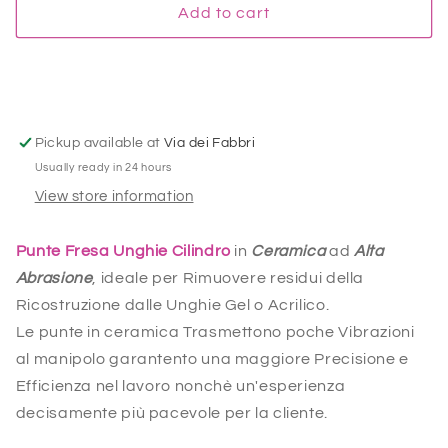
Punte
Punte
Add to cart
Fresa
Fresa
Unghie
Unghie
Ceramica
Ceramica
Cilindro
Cilindro
-
-
Grana
Grana
Pickup available at
Via dei Fabbri
Media
Media
Usually ready in 24 hours
View store information
Punte Fresa Unghie Cilindro
in
Ceramica
ad
Alta
Abrasione
, ideale per Rimuovere residui della
Ricostruzione dalle Unghie Gel o Acrilico.
Le punte in ceramica Trasmettono poche Vibrazioni
al manipolo garantento una maggiore Precisione e
Efficienza nel lavoro nonchè un'esperienza
decisamente più pacevole per la cliente.