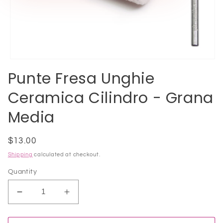
Open
media
Punte Fresa Unghie
1
in
Ceramica Cilindro - Grana
modal
Media
Regular
$13.00
price
Shipping
calculated at checkout.
Quantity
Decrease
Increase
quantity
quantity
for
for