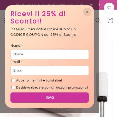
Skip to
Prodotti per Unghie Professionali dal 2006
content
×
Ricevi il 25% di
Sconto!!
Cart
Inserisci i tuoi dati e Ricevi subito un
CODICE COUPON dal 25% di Sconto
Skip to
product
Nome *
information
Email *
Accetto i termini e condizioni
Desidero ricevere comunicazioni promozionali
Invia