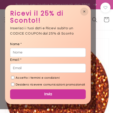
Skip to
Prodotti per Unghie Professionali dal 2006
content
×
Ricevi il 25% di
Sconto!!
Cart
Inserisci i tuoi dati e Ricevi subito un
CODICE COUPON dal 25% di Sconto
Skip to
product
Nome *
information
Email *
Accetto i termini e condizioni
Desidero ricevere comunicazioni promozionali
Invia