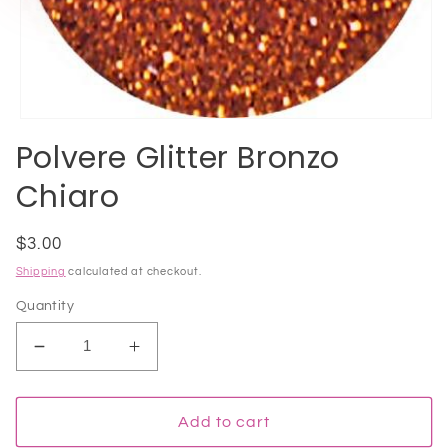
Open
media
Polvere Glitter Bronzo
1
in
Chiaro
modal
Regular
$3.00
price
Shipping
calculated at checkout.
Quantity
Decrease
Increase
quantity
quantity
for
for
Polvere
Polvere
Add to cart
Glitter
Glitter