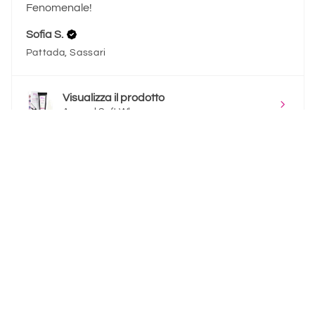
Fenomenale!
Sofia S.
Pattada, Sassari
Visualizza il prodotto
Acrygel Soft Wh...
★
★
★
★
★
2 mesi fa
Fantastico!
Sofia S.
Pattada, Sassari
Visualizza il prodotto
Acrygel Light P...