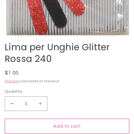
Open
media
Lima per Unghie Glitter
1
in
Rossa 240
modal
Regular
$1.00
price
Shipping
calculated at checkout.
Quantity
Decrease
Increase
quantity
quantity
for
for
Lima
Lima
Add to cart
per
per