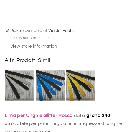
Unghie
Unghie
Glitter
Glitter
Rossa
Rossa
240
240
Pickup available at
Via dei Fabbri
Usually ready in 24 hours
View store information
Altri Prodotti Simili :
Lima per Unghie Glitter Rossa
dalla
grana 240
utilizzabile per poter regolare le lunghezze di unghie
naturali o ricostruite.