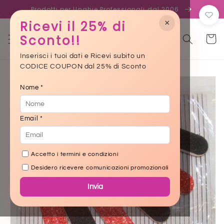
Skip to
Prodotti per Unghie Professionali dal 2006
content
×
Ricevi il 25% di
Sconto!!
Cart
Inserisci i tuoi dati e Ricevi subito un
CODICE COUPON dal 25% di Sconto
Skip to
product
Nome *
information
Email *
Accetto i termini e condizioni
Desidero ricevere comunicazioni promozionali
Invia