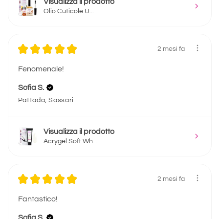
Visualizza il prodotto
Olio Cuticole U...
★
★
★
★
★
2 mesi fa
Fenomenale!
Sofia S.
Pattada, Sassari
Visualizza il prodotto
Acrygel Soft Wh...
★
★
★
★
★
2 mesi fa
Fantastico!
Sofia S.