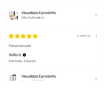
Visualizza il prodotto
Olio Cuticole U...
★
★
★
★
★
2 mesi fa
Fenomenale!
Sofia S.
Pattada, Sassari
Visualizza il prodotto
Acrygel Soft Wh...
★
★
★
★
★
2 mesi fa