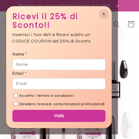
Skip to
Prodotti per Unghie Professionali dal 2006
content
×
Ricevi il 25% di
Sconto!!
Cart
Inserisci i tuoi dati e Ricevi subito un
CODICE COUPON dal 25% di Sconto
Skip to
product
Nome *
information
Email *
Accetto i termini e condizioni
Desidero ricevere comunicazioni promozionali
Invia