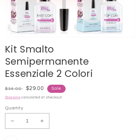
Open
media
Kit Smalto
1
in
Semipermanente
modal
Essenziale 2 Colori
Regular
Sale
$29.00
Sale
$34.00
price
price
Shipping
calculated at checkout.
Quantity
Decrease
Increase
quantity
quantity
for
for