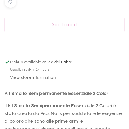
Kit
Kit
Smalto
Smalto
Semipermanente
Semipermanente
Essenziale
Essenziale
Add to cart
2
2
Colori
Colori
Pickup available at
Via dei Fabbri
Usually ready in 24 hours
View store information
Kit Smalto Semipermanente Essenziale 2 Colori
Il
kit Smalto Semipermanente Essenziale
2 Colori
è
stato creato da Pics Nails per soddisfare le esigenze
di coloro che sono alle prime armi e