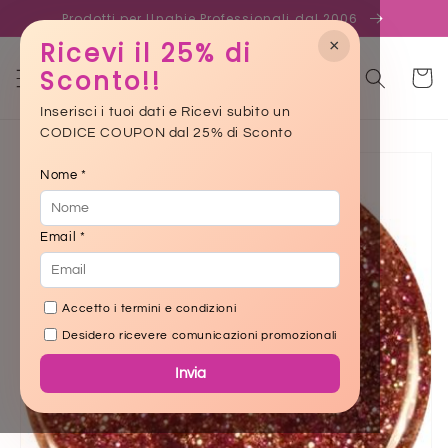
Skip to
Prodotti per Unghie Professionali dal 2006
content
×
Ricevi il 25% di
Sconto!!
Cart
Inserisci i tuoi dati e Ricevi subito un
CODICE COUPON dal 25% di Sconto
Skip to
product
Nome *
information
Email *
Accetto i termini e condizioni
Desidero ricevere comunicazioni promozionali
Invia