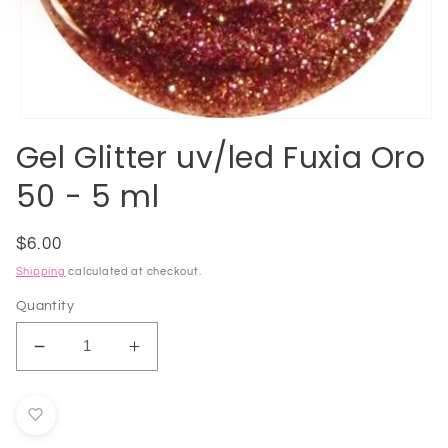
Open
media
Gel Glitter uv/led Fuxia Oro
1
in
50 - 5 ml
modal
Regular
$6.00
price
Shipping
calculated at checkout.
Quantity
Decrease
Increase
quantity
quantity
for
for
Gel
Gel
Glitter
Glitter