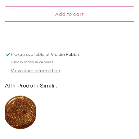
uv/led
uv/led
Fuxia
Fuxia
Add to cart
Oro
Oro
50
50
-
-
5
5
ml
ml
Pickup available at
Via dei Fabbri
Usually ready in 24 hours
View store information
Altri Prodotti Simili :