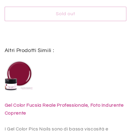
uv/led
uv/led
Fucsia
Fucsia
Sold out
Reale
Reale
Laccato
Laccato
17
17
-
-
5
5
ml
ml
Altri Prodotti Simili :
Gel Color Fucsia Reale Professionale, Foto Indurente
Coprente
I Gel Color Pics Nails sono di bassa viscosità e