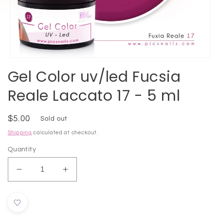
Open
media
Gel Color uv/led Fucsia
1
in
Reale Laccato 17 - 5 ml
modal
Regular
$5.00
Sold out
price
Shipping
calculated at checkout.
Quantity
Decrease
Increase
quantity
quantity
for
for
Gel
Gel
Color
Color