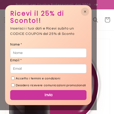
Skip to
Prodotti per Unghie Professionali dal 2006
content
×
Ricevi il 25% di
Sconto!!
Cart
Inserisci i tuoi dati e Ricevi subito un
CODICE COUPON dal 25% di Sconto
Skip to
product
Nome *
information
Email *
Accetto i termini e condizioni
Desidero ricevere comunicazioni promozionali
Invia