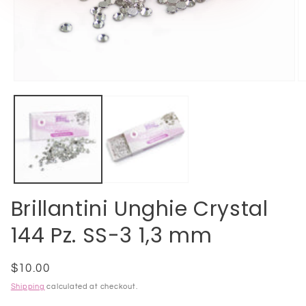
Open
O
media
m
1
2
in
in
modal
m
Brillantini Unghie Crystal
144 Pz. SS-3 1,3 mm
Regular
$10.00
price
Shipping
calculated at checkout.