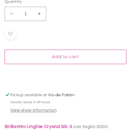
Quantity
Decrease
Increase
quantity
quantity
for
for
Brillantini
Brillantini
Unghie
Unghie
Crystal
Crystal
144
144
Add to cart
Pz.
Pz.
SS-
SS-
3
3
1,3
1,3
mm
mm
Pickup available at
Via dei Fabbri
Usually ready in 24 hours
View store information
Brillantini Unghie Crystal
SS-3
con taglio 2000.