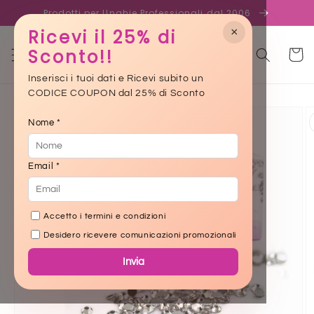
Skip to
Prodotti per Unghie Professionali dal 2006
content
×
Ricevi il 25% di
Sconto!!
Cart
Inserisci i tuoi dati e Ricevi subito un
CODICE COUPON dal 25% di Sconto
Skip to
product
Nome *
information
Email *
Accetto i termini e condizioni
Desidero ricevere comunicazioni promozionali
Invia