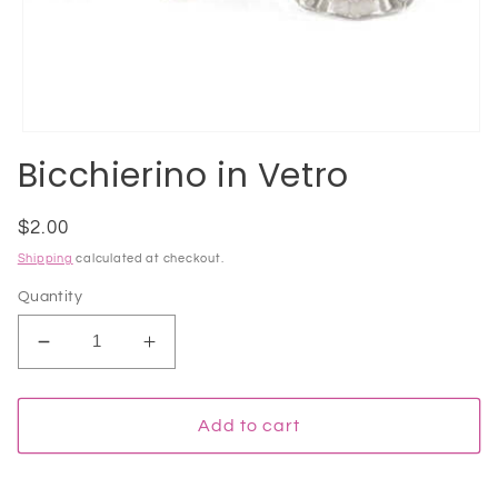
Open
media
Bicchierino in Vetro
1
in
modal
Regular
$2.00
price
Shipping
calculated at checkout.
Quantity
Decrease
Increase
quantity
quantity
for
for
Bicchierino
Bicchierino
Add to cart
in
in
Vetro
Vetro