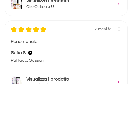
Visualizza il prodotto
Olio Cuticole U...
★
★
★
★
★
2 mesi fa
Fenomenale!
Sofia S.
Pattada, Sassari
Visualizza il prodotto
Acrygel Soft Wh...
★
★
★
★
★
2 mesi fa
Fantastico!
Sofia S.