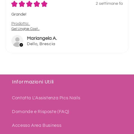
★
★
★
★
★
2 settimane fa
Grande!
Prodotto:
Gel Unghie Cost...
Mariangela A.
Dello, Brescia
Informazioni Utili
Contatta L'Assistenza Pics Nails
Domande e Risposte (FAQ)
Accesso Area Business