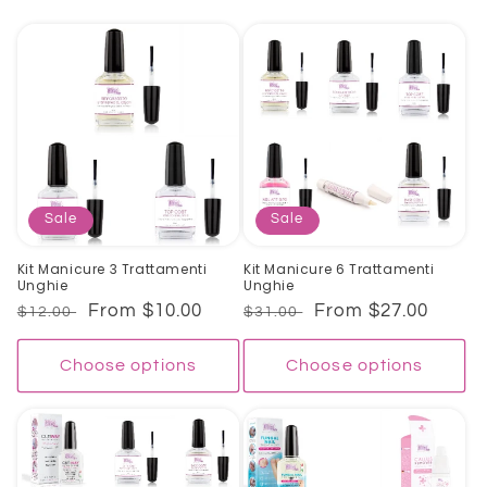
o
n
:
Sale
Sale
Kit Manicure 3 Trattamenti
Kit Manicure 6 Trattamenti
Unghie
Unghie
Regular
Sale
From $10.00
Regular
Sale
From $27.00
$12.00
$31.00
price
price
price
price
Choose options
Choose options