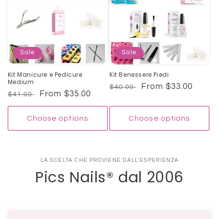
Sale
Sale
Kit Manicure e Pedicure
Kit Benessere Piedi
Medium
Regular
Sale
From $33.00
$40.00
Regular
Sale
From $35.00
$41.00
price
price
price
price
Choose options
Choose options
LA SCELTA CHE PROVIENE DALL'ESPERIENZA
Pics Nails® dal 2006