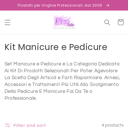
Skip to
Prodotti per Unghie Professionali dal 2006
content
Cart
C
Kit Manicure e Pedicure
o
Set Manicure e Pedicure è La Categoria Dedicata
l
Ai Kit Di Prodotti Selezionati Per Poter Agevolare
l
La Scelta Degli Articoli e Farti Risparmiare. Arnesi,
Accessori e Trattamenti Più Utili Allo Svolgimento
e
Della Pedicure E Manicure Fai Da Te o
Professionale.
c
t
i
Filter and sort
4 products