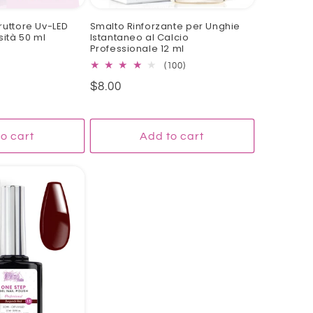
ruttore Uv-LED
Smalto Rinforzante per Unghie
sità 50 ml
Istantaneo al Calcio
Professionale 12 ml
100
(100)
total
Regular
$8.00
reviews
price
o cart
Add to cart