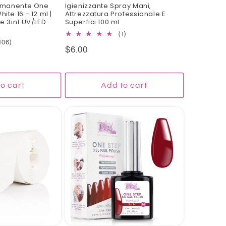
rmanente One
Igienizzante Spray Mani,
hite 16 - 12 ml |
Attrezzatura Professionale E
 3in1 UV/LED
Superfici 100 ml
1
(1)
106
106)
total
Regular
$6.00
total
reviews
reviews
price
o cart
Add to cart