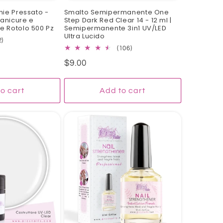
ie Pressato -
Smalto Semipermanente One
Manicure e
Step Dark Red Clear 14 - 12 ml |
 Rotolo 500 Pz
Semipermanente 3in1 UV/LED
Ultra Lucido
2
2)
106
total
(106)
total
reviews
Regular
$9.00
reviews
price
o cart
Add to cart