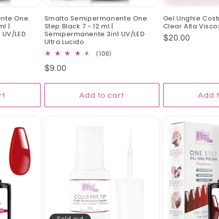
nte One
Smalto Semipermanente One
Gel Unghie Cost
ml |
Step Black 7 - 12 ml |
Clear Alta Visco
 UV/LED
Semipermanente 3in1 UV/LED
Regular
$20.00
Ultra Lucido
price
6
106
(106)
tal
total
Regular
$9.00
views
reviews
price
rt
Add to cart
Add t