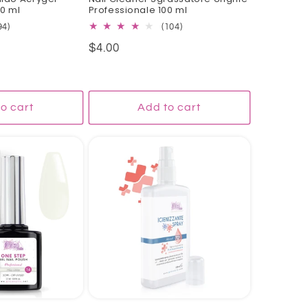
00 ml
Professionale 100 ml
94
104
94)
(104)
total
total
Regular
$4.00
reviews
reviews
price
o cart
Add to cart