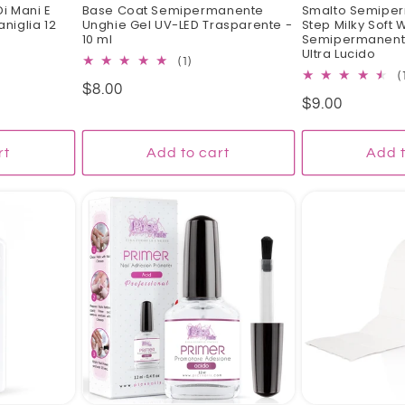
Di Mani E
Base Coat Semipermanente
Smalto Semipe
niglia 12
Unghie Gel UV-LED Trasparente -
Step Milky Soft W
10 ml
Semipermanente
Ultra Lucido
0
1
(1)
tal
total
(
Regular
$8.00
views
reviews
Regular
$9.00
price
price
rt
Add to cart
Add t