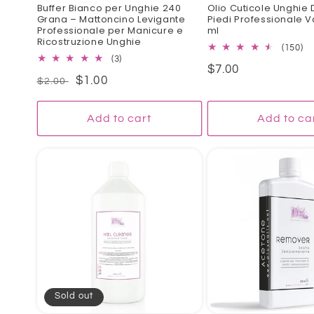
Buffer Bianco per Unghie 240
Olio Cuticole Unghie 
Grana – Mattoncino Levigante
Piedi Professionale Va
Professionale per Manicure e
ml
Ricostruzione Unghie
15
(150)
3
(3)
to
Regular
$7.00
total
re
Regular
Sale
$1.00
$2.00
reviews
price
price
price
Add to cart
Add to ca
Sold out