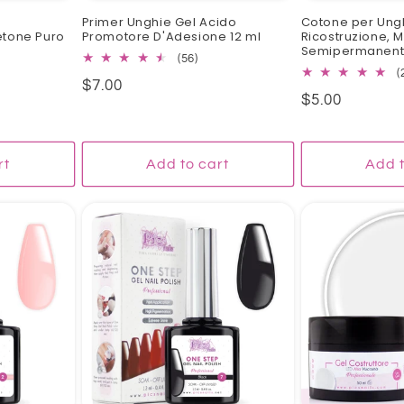
Primer Unghie Gel Acido
Cotone per Ungh
tone Puro
Promotore D'Adesione 12 ml
Ricostruzione, 
Semipermanente
56
(56)
total
(
Regular
$7.00
l
reviews
Regular
$5.00
iews
price
price
rt
Add to cart
Add t