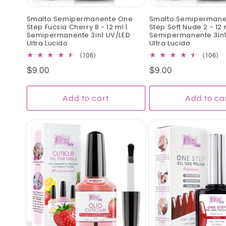
Smalto Semipermanente One
Smalto Semipermane
Step Fucsia Cherry 8 - 12 ml |
Step Soft Nude 2 - 12 
Semipermanente 3in1 UV/LED
Semipermanente 3in1
Ultra Lucido
Ultra Lucido
106
10
(106)
(106)
total
to
Regular
$9.00
Regular
$9.00
reviews
re
price
price
Add to cart
Add to ca