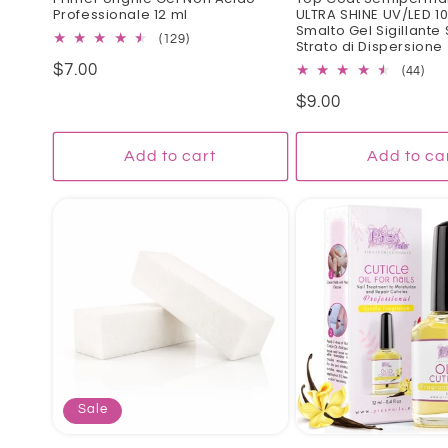
Professionale 12 ml
ULTRA SHINE UV/LED 10
Smalto Gel Sigillante
129
(129)
Strato di Dispersione
total
Regular
$7.00
44
(44)
reviews
tota
price
Regular
$9.00
rev
price
Add to cart
Add to ca
Sale