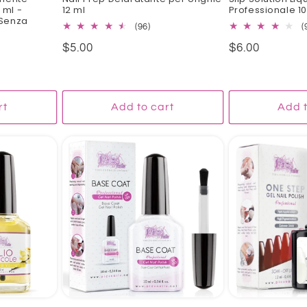
 ml -
12 ml
Professionale 1
 Senza
96
(96)
(
total
Regular
$5.00
Regular
$6.00
reviews
l
price
price
iews
rt
Add to cart
Add t