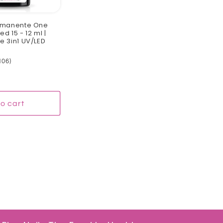
rmanente One
d 15 - 12 ml |
 3in1 UV/LED
106
106)
total
reviews
o cart