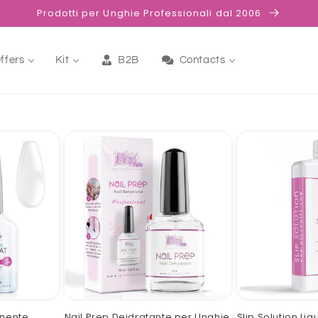
Prodotti per Unghie Professionali dal 2006
ffers
Kit
B2B
Contacts
nente
Nail Prep Deidratante per Unghie
Slip Solution Li