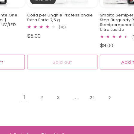
Sold out
nte One
Colla per Unghie Professionale
Smalto Semipe
ml |
Extra Forte 7,5 g
Step Burgundy Re
 UV/LED
Semipermanente
78
(78)
Ultra Lucido
total
Regular
$5.00
6
(
reviews
tal
price
Regular
$9.00
views
price
rt
Sold out
Add t
1
…
2
3
21