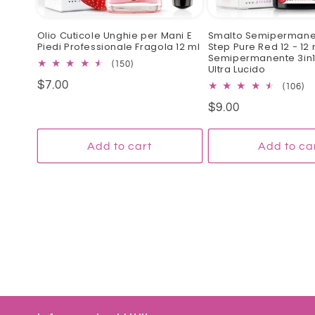
Olio Cuticole Unghie per Mani E
Smalto Semipermane
Piedi Professionale Fragola 12 ml
Step Pure Red 12 - 12 
Semipermanente 3in1
150
(150)
Ultra Lucido
total
Regular
$7.00
10
(106)
reviews
to
price
Regular
$9.00
re
price
Add to cart
Add to ca