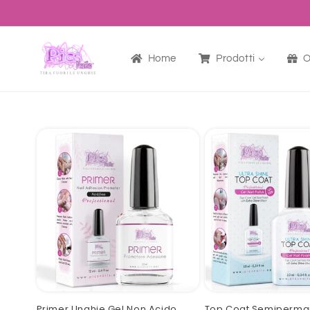
Skip to
content
Home
Prodotti
O
Primer Unghie Gel Non Acido
Top Coat Semiperma