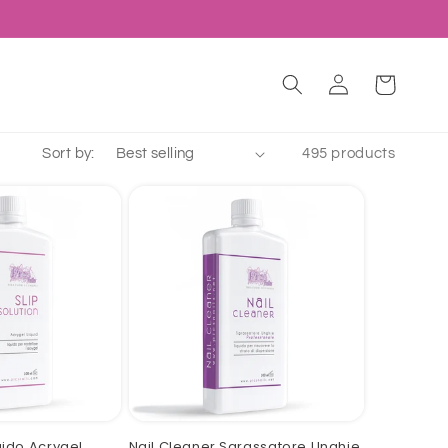
Log
Cart
in
Sort by:
495 products
quido Acrygel
Nail Cleaner Sgrassatore Unghie