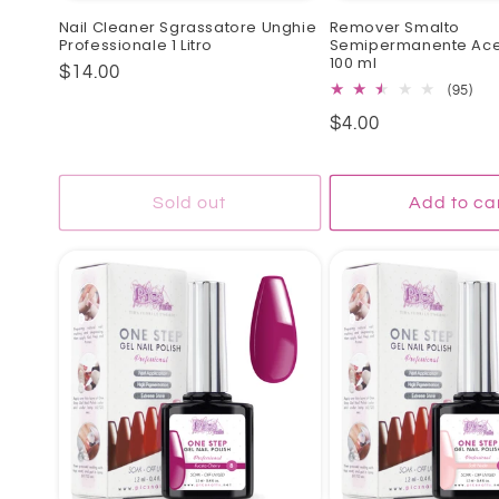
Nail Cleaner Sgrassatore Unghie
Remover Smalto
Professionale 1 Litro
Semipermanente Ace
100 ml
Regular
$14.00
95
(95)
price
tota
Regular
$4.00
rev
price
Sold out
Add to ca